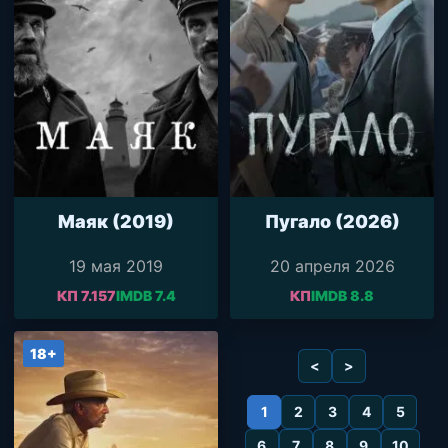
Маяк (2019)
Пугало (2026)
19 мая 2019
20 апреля 2026
КП 7.157
IMDB 7.4
КП
IMDB 8.8
18+
<
>
1
2
3
4
5
6
7
8
9
10