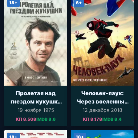
18+
6+
Пролетая над
Человек-паук:
гнездом кукушки
Через вселенные
(1975)
(2018)
19 ноября 1975
12 декабря 2018
КП 8.508
IMDB 8.6
КП 8.178
IMDB 8.4
18+
18+