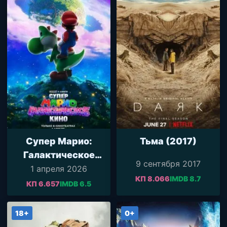
Супер Марио:
Тьма (2017)
Галактическое
9 сентября 2017
кино (2026)
1 апреля 2026
КП 8.066
IMDB 8.7
КП 6.657
IMDB 6.5
18+
0+