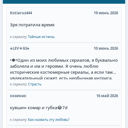
Kotiaruz444
19 июнь 2026
Зря потратила время
к сериалу:
Тайные истины
♣LEV★63♣
10 июнь 2026
•✽•Один из моих любимых сериалов, я буквально
заболела и им и героями. Я очень люблю
исторические костюмерные сериалы, а если там
увлекательный сюжет, есть необычная интрига,
красивые талантливые актёры(Фернандо Колунга,
к сериалу:
Страсть
Себастьян Рульи, Уильям Леви) и их
великолепная игра, то для меня наслаждение
козинак
16 май 2026
смотреть такой сериал. Мне там нравится всё:
кувшин комар и губка
😂
7d
захватывающий сюжет, съёмки в живописных
местах Мексики, талантливая игра актёров,
полное соответствие эпохе, великолепные наряды
к сериалу:
Как назвать эту любовь?
актёров и конечно любимая тема в романах и