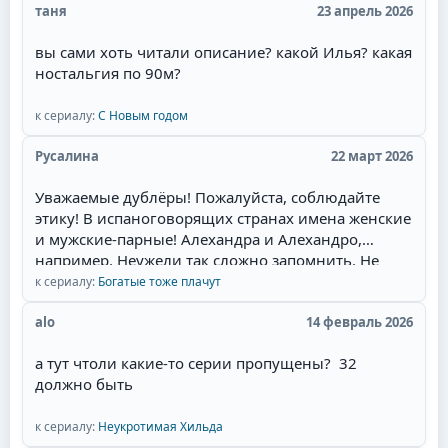
таня
23 апрель 2026
сериалах- ненависть перерастающая в бешеную
страсть и любовь героев.Начиная уже с идеи
вы сами хоть читали описание? какой Илья? какая
сюжета. у меня даже сложилась мысль, что это
ностальгия по 90м?
экранизация одного из дамских любовных
романов, которые я когда читала запоем и
к сериалу:
С Новым годом
которые мечтала увидеть на экране. Привлек сам
образ главного героя - пират.Отдельный респект
Русалина
22 март 2026
за отсутствие моего "любимейшего" сюжетного
поворота! Это когда злодейка опаивает героя,
Уважаемые дублёры! Пожалуйста, соблюдайте
ложится с ним, и героиня это видит. Потом
этику! В испаноговорящих странах имена женские
злодейка объявляет о беременности, и герой, как
и мужские-парные! Алехандра и Алехандро,
честный человек, женится. Причём он может
например. Неужели так сложно запомнить. Не
противиться, но героиня сама его отпускает к
валите всё в одну кучу! Сантьяга - режет ухо!
к сериалу:
Богатые тоже плачут
другой, мол, ты должен, там ребёнок. При этом
Мужские имена имеют окончание -о, а женские,
она часто сама беременна. И она выходит замуж
соответственно -а.
alo
14 февраль 2026
за давно влюблённого в неё парня, но в постель
потом не пускает, потому что любит главного
а тут чтоли какие-то серии пропущены? 32
героя. Советую всем посмотреть необычную
должно быть
историю любви пирата!
к сериалу:
Неукротимая Хильда