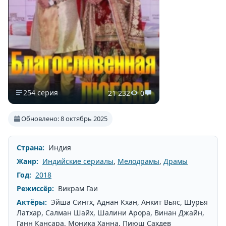
254 серия
21 232
0
Обновлено: 8 октябрь 2025
Страна:
Индия
Жанр:
Индийские сериалы
,
Мелодрамы
,
Драмы
Год:
2018
Режиссёр:
Викрам Гаи
Актёры:
Эйша Сингх, Аднан Кхан, Анкит Вьяс, Шурья
Латхар, Салман Шайх, Шалини Арора, Винан Джайн,
Ганн Кансара, Моника Ханна, Пиюш Сахдев