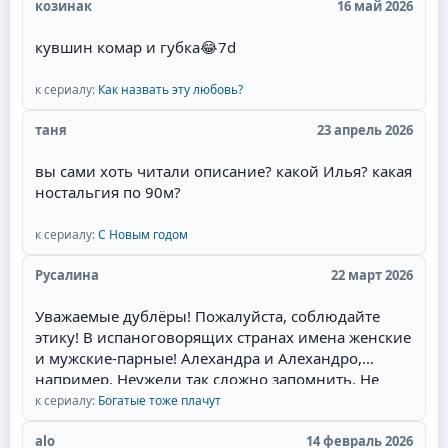
великолепная игра, то для меня наслаждение
козинак
16 май 2026
смотреть такой сериал. Мне там нравится всё:
кувшин комар и губка
😂
7d
захватывающий сюжет, съёмки в живописных
местах Мексики, талантливая игра актёров,
полное соответствие эпохе, великолепные наряды
к сериалу:
Как назвать эту любовь?
актёров и конечно любимая тема в романах и
таня
23 апрель 2026
сериалах- ненависть перерастающая в бешеную
страсть и любовь героев.Начиная уже с идеи
вы сами хоть читали описание? какой Илья? какая
сюжета. у меня даже сложилась мысль, что это
ностальгия по 90м?
экранизация одного из дамских любовных
романов, которые я когда читала запоем и
к сериалу:
С Новым годом
которые мечтала увидеть на экране. Привлек сам
образ главного героя - пират.Отдельный респект
Русалина
22 март 2026
за отсутствие моего "любимейшего" сюжетного
поворота! Это когда злодейка опаивает героя,
Уважаемые дублёры! Пожалуйста, соблюдайте
ложится с ним, и героиня это видит. Потом
этику! В испаноговорящих странах имена женские
злодейка объявляет о беременности, и герой, как
и мужские-парные! Алехандра и Алехандро,
честный человек, женится. Причём он может
например. Неужели так сложно запомнить. Не
противиться, но героиня сама его отпускает к
валите всё в одну кучу! Сантьяга - режет ухо!
к сериалу:
Богатые тоже плачут
другой, мол, ты должен, там ребёнок. При этом
Мужские имена имеют окончание -о, а женские,
она часто сама беременна. И она выходит замуж
соответственно -а.
alo
14 февраль 2026