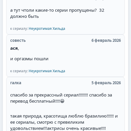
за давно влюблённого в неё парня, но в постель
потом не пускает, потому что любит главного
а тут чтоли какие-то серии пропущены? 32
героя. Советую всем посмотреть необычную
должно быть
историю любви пирата!
к сериалу:
Неукротимая Хильда
совесть
6 февраль 2026
ася
,
и оргазмы пошли
к сериалу:
Неукротимая Хильда
галка
5 февраль 2026
спасибо за прекрассный сериал!!!!!!!! спасибо за
перевод бесплатный!!!!
😀
такая природа, красотища люблю бразилию!!!!!! и
ее сериалы, смотрю с превеликим
удовольствием!!!актрисы очень красивые!!!!