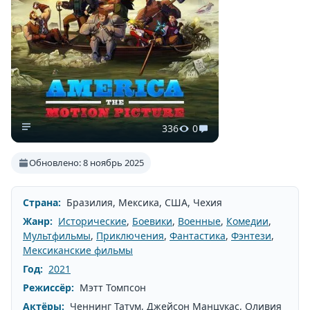
336
0
Обновлено: 8 ноябрь 2025
Страна:
Бразилия, Мексика, США, Чехия
Жанр:
Исторические
,
Боевики
,
Военные
,
Комедии
,
Мультфильмы
,
Приключения
,
Фантастика
,
Фэнтези
,
Мексиканские фильмы
Год:
2021
Режиссёр:
Мэтт Томпсон
Актёры:
Ченнинг Татум, Джейсон Манцукас, Оливия