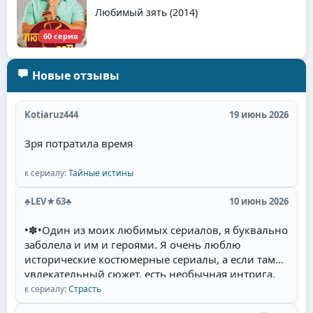
Любимый зять (2014)
60 серия
Новые отзывы
Kotiaruz444
19 июнь 2026
Зря потратила время
к сериалу:
Тайные истины
♣LEV★63♣
10 июнь 2026
•✽•Один из моих любимых сериалов, я буквально
заболела и им и героями. Я очень люблю
исторические костюмерные сериалы, а если там
увлекательный сюжет, есть необычная интрига,
красивые талантливые актёры(Фернандо Колунга,
к сериалу:
Страсть
Себастьян Рульи, Уильям Леви) и их