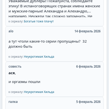
Уважаемые дублёры! Пожалуйста, соблюдайте
ложится с ним, и героиня это видит. Потом
этику! В испаноговорящих странах имена женские
злодейка объявляет о беременности, и герой, как
и мужские-парные! Алехандра и Алехандро,
честный человек, женится. Причём он может
например. Неужели так сложно запомнить. Не
противиться, но героиня сама его отпускает к
валите всё в одну кучу! Сантьяга - режет ухо!
к сериалу:
Богатые тоже плачут
другой, мол, ты должен, там ребёнок. При этом
Мужские имена имеют окончание -о, а женские,
она часто сама беременна. И она выходит замуж
соответственно -а.
alo
14 февраль 2026
за давно влюблённого в неё парня, но в постель
потом не пускает, потому что любит главного
а тут чтоли какие-то серии пропущены? 32
героя. Советую всем посмотреть необычную
должно быть
историю любви пирата!
к сериалу:
Неукротимая Хильда
совесть
6 февраль 2026
ася
,
и оргазмы пошли
к сериалу:
Неукротимая Хильда
галка
5 февраль 2026