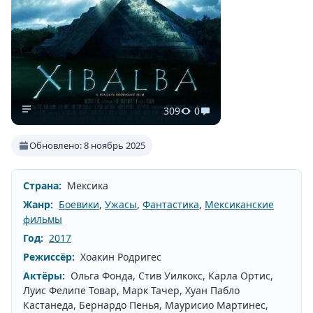
309
0
Обновлено: 8 ноябрь 2025
Страна:
Мексика
Жанр:
Боевики
,
Ужасы
,
Фантастика
,
Мексиканские
фильмы
Год:
2017
Режиссёр:
Хоакин Родригес
Актёры:
Ольга Фонда, Стив Уилкокс, Карла Ортис,
Луис Фелипе Товар, Марк Тачер, Хуан Пабло
Кастанеда, Бернардо Пенья, Маурисио Мартинес,