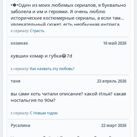
•✽•Один из моих любимых сериалов, я буквально
заболела и им и героями. Я очень люблю
исторические костюмерные сериалы, а если там
увлекательный сюжет, есть необычная интрига,
красивые талантливые актёры(Фернандо Колунга,
к сериалу:
Страсть
Себастьян Рульи, Уильям Леви) и их
великолепная игра, то для меня наслаждение
козинак
16 май 2026
смотреть такой сериал. Мне там нравится всё:
кувшин комар и губка
😂
7d
захватывающий сюжет, съёмки в живописных
местах Мексики, талантливая игра актёров,
полное соответствие эпохе, великолепные наряды
к сериалу:
Как назвать эту любовь?
актёров и конечно любимая тема в романах и
таня
23 апрель 2026
сериалах- ненависть перерастающая в бешеную
страсть и любовь героев.Начиная уже с идеи
вы сами хоть читали описание? какой Илья? какая
сюжета. у меня даже сложилась мысль, что это
ностальгия по 90м?
экранизация одного из дамских любовных
романов, которые я когда читала запоем и
к сериалу:
С Новым годом
которые мечтала увидеть на экране. Привлек сам
образ главного героя - пират.Отдельный респект
Русалина
22 март 2026
за отсутствие моего "любимейшего" сюжетного
поворота! Это когда злодейка опаивает героя,