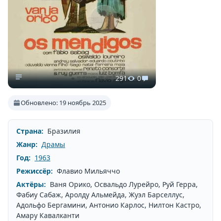
291
0
Обновлено: 19 ноябрь 2025
Страна:
Бразилия
Жанр:
Драмы
Год:
1963
Режиссёр:
Флавио Мильяччо
Актёры:
Ваня Орико, Освальдо Лурейро, Руй Герра,
Фабиу Сабаж, Аролду Альмейда, Жуэл Барселлус,
Адольфо Бергамини, Антонио Карлос, Нилтон Кастро,
Амару Кавалканти