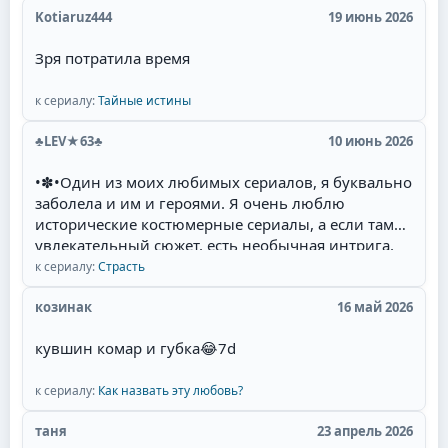
Kotiaruz444
19 июнь 2026
Зря потратила время
к сериалу:
Тайные истины
♣LEV★63♣
10 июнь 2026
•✽•Один из моих любимых сериалов, я буквально
заболела и им и героями. Я очень люблю
исторические костюмерные сериалы, а если там
увлекательный сюжет, есть необычная интрига,
красивые талантливые актёры(Фернандо Колунга,
к сериалу:
Страсть
Себастьян Рульи, Уильям Леви) и их
великолепная игра, то для меня наслаждение
козинак
16 май 2026
смотреть такой сериал. Мне там нравится всё:
кувшин комар и губка
😂
7d
захватывающий сюжет, съёмки в живописных
местах Мексики, талантливая игра актёров,
полное соответствие эпохе, великолепные наряды
к сериалу:
Как назвать эту любовь?
актёров и конечно любимая тема в романах и
таня
23 апрель 2026
сериалах- ненависть перерастающая в бешеную