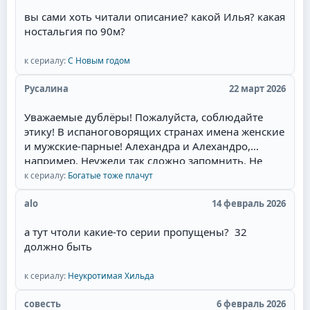
страсть и любовь героев.Начиная уже с идеи
вы сами хоть читали описание? какой Илья? какая
сюжета. у меня даже сложилась мысль, что это
ностальгия по 90м?
экранизация одного из дамских любовных
романов, которые я когда читала запоем и
к сериалу:
С Новым годом
которые мечтала увидеть на экране. Привлек сам
образ главного героя - пират.Отдельный респект
Русалина
22 март 2026
за отсутствие моего "любимейшего" сюжетного
поворота! Это когда злодейка опаивает героя,
Уважаемые дублёры! Пожалуйста, соблюдайте
ложится с ним, и героиня это видит. Потом
этику! В испаноговорящих странах имена женские
злодейка объявляет о беременности, и герой, как
и мужские-парные! Алехандра и Алехандро,
честный человек, женится. Причём он может
например. Неужели так сложно запомнить. Не
противиться, но героиня сама его отпускает к
валите всё в одну кучу! Сантьяга - режет ухо!
к сериалу:
Богатые тоже плачут
другой, мол, ты должен, там ребёнок. При этом
Мужские имена имеют окончание -о, а женские,
она часто сама беременна. И она выходит замуж
соответственно -а.
alo
14 февраль 2026
за давно влюблённого в неё парня, но в постель
потом не пускает, потому что любит главного
а тут чтоли какие-то серии пропущены? 32
героя. Советую всем посмотреть необычную
должно быть
историю любви пирата!
к сериалу:
Неукротимая Хильда
совесть
6 февраль 2026