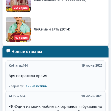
254 серия
Любимый зять (2014)
60 серия
Новые отзывы
Kotiaruz444
19 июнь 2026
Зря потратила время
к сериалу:
Тайные истины
♣LEV★63♣
10 июнь 2026
•✽•Один из моих любимых сериалов, я буквально