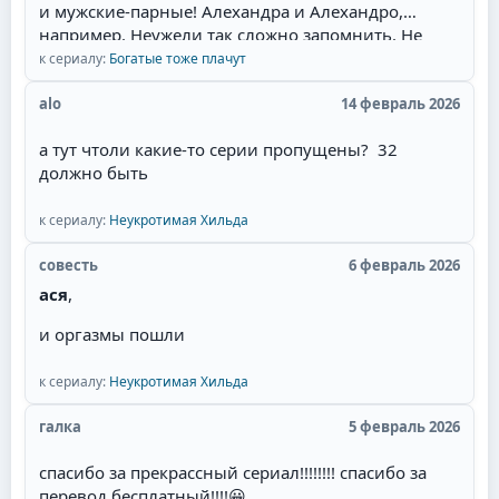
и мужские-парные! Алехандра и Алехандро,
честный человек, женится. Причём он может
например. Неужели так сложно запомнить. Не
противиться, но героиня сама его отпускает к
валите всё в одну кучу! Сантьяга - режет ухо!
к сериалу:
Богатые тоже плачут
другой, мол, ты должен, там ребёнок. При этом
Мужские имена имеют окончание -о, а женские,
она часто сама беременна. И она выходит замуж
соответственно -а.
alo
14 февраль 2026
за давно влюблённого в неё парня, но в постель
потом не пускает, потому что любит главного
а тут чтоли какие-то серии пропущены? 32
героя. Советую всем посмотреть необычную
должно быть
историю любви пирата!
к сериалу:
Неукротимая Хильда
совесть
6 февраль 2026
ася
,
и оргазмы пошли
к сериалу:
Неукротимая Хильда
галка
5 февраль 2026
спасибо за прекрассный сериал!!!!!!!! спасибо за
перевод бесплатный!!!!
😀