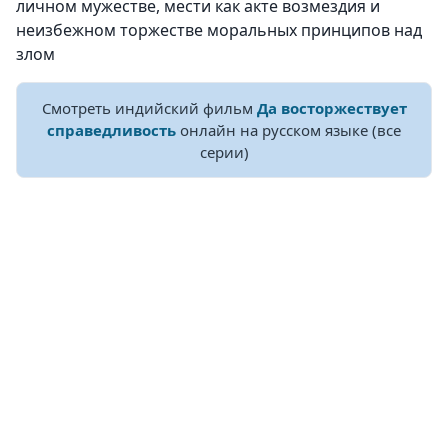
личном мужестве, мести как акте возмездия и
неизбежном торжестве моральных принципов над
злом
Смотреть индийский фильм
Да восторжествует
справедливость
онлайн на русском языке (все
серии)