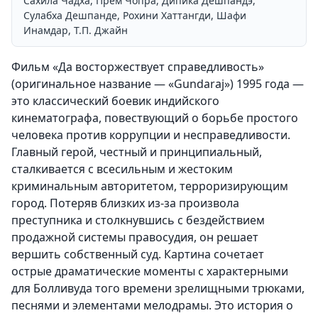
Сахила Чадха, Прем Чопра, Дипика Дешпандэ,
Сулабха Дешпанде, Рохини Хаттангди, Шафи
Инамдар, Т.П. Джайн
Фильм «Да восторжествует справедливость»
(оригинальное название — «Gundaraj») 1995 года —
это классический боевик индийского
кинематографа, повествующий о борьбе простого
человека против коррупции и несправедливости.
Главный герой, честный и принципиальный,
сталкивается с всесильным и жестоким
криминальным авторитетом, терроризирующим
город. Потеряв близких из-за произвола
преступника и столкнувшись с бездействием
продажной системы правосудия, он решает
вершить собственный суд. Картина сочетает
острые драматические моменты с характерными
для Болливуда того времени зрелищными трюками,
песнями и элементами мелодрамы. Это история о