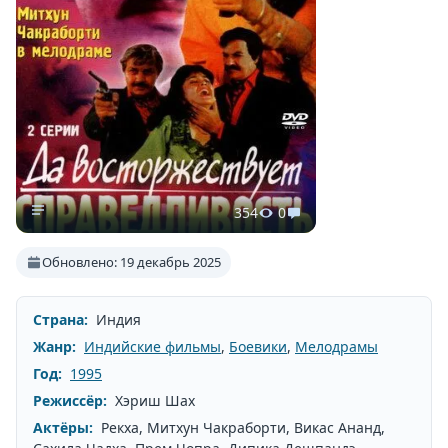
354
0
Обновлено: 19 декабрь 2025
Страна:
Индия
Жанр:
Индийские фильмы
,
Боевики
,
Мелодрамы
Год:
1995
Режиссёр:
Хэриш Шах
Актёры:
Рекха, Митхун Чакраборти, Викас Ананд,