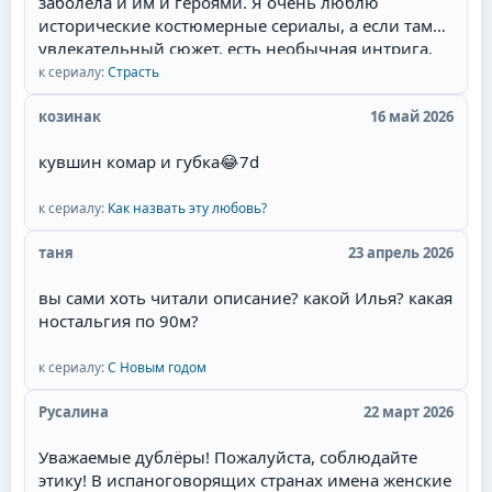
заболела и им и героями. Я очень люблю
исторические костюмерные сериалы, а если там
увлекательный сюжет, есть необычная интрига,
красивые талантливые актёры(Фернандо Колунга,
к сериалу:
Страсть
Себастьян Рульи, Уильям Леви) и их
великолепная игра, то для меня наслаждение
козинак
16 май 2026
смотреть такой сериал. Мне там нравится всё:
кувшин комар и губка
😂
7d
захватывающий сюжет, съёмки в живописных
местах Мексики, талантливая игра актёров,
полное соответствие эпохе, великолепные наряды
к сериалу:
Как назвать эту любовь?
актёров и конечно любимая тема в романах и
таня
23 апрель 2026
сериалах- ненависть перерастающая в бешеную
страсть и любовь героев.Начиная уже с идеи
вы сами хоть читали описание? какой Илья? какая
сюжета. у меня даже сложилась мысль, что это
ностальгия по 90м?
экранизация одного из дамских любовных
романов, которые я когда читала запоем и
к сериалу:
С Новым годом
которые мечтала увидеть на экране. Привлек сам
образ главного героя - пират.Отдельный респект
Русалина
22 март 2026
за отсутствие моего "любимейшего" сюжетного
поворота! Это когда злодейка опаивает героя,
Уважаемые дублёры! Пожалуйста, соблюдайте
ложится с ним, и героиня это видит. Потом
этику! В испаноговорящих странах имена женские
злодейка объявляет о беременности, и герой, как