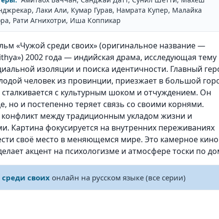
джрекар, Лаки Али, Кумар Гурав, Намрата Купер, Малайка
ра, Рати Агнихотри, Иша Коппикар
льм «Чужой среди своих» (оригинальное название —
ithya») 2002 года — индийская драма, исследующая тему
циальной изоляции и поиска идентичности. Главный гер
лодой человек из провинции, приезжает в большой горо
е сталкивается с культурным шоком и отчуждением. Он
е, но и постепенно теряет связь со своими корнями.
 конфликт между традиционным укладом жизни и
. Картина фокусируется на внутренних переживаниях
ести своё место в меняющемся мире. Это камерное кино
елает акцент на психологизме и атмосфере тоски по до
 среди своих
онлайн на русском языке (все серии)