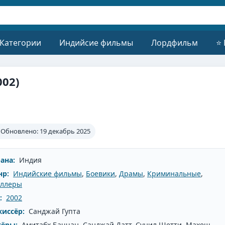
 Категории
Индийсие фильмы
Лордфильм
⭐ 
002)
Обновлено: 19 декабрь 2025
ана:
Индия
нр:
Индийские фильмы
,
Боевики
,
Драмы
,
Криминальные
,
иллеры
:
2002
иссёр:
Санджай Гупта
тёры:
Амитабх Баччан, Санджай Датт, Сунил Шетти, Махеш