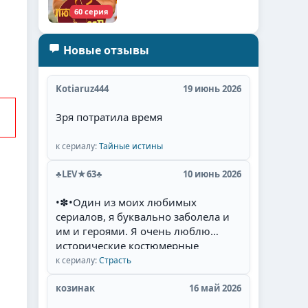
60 серия
Новые отзывы
Kotiaruz444
19 июнь 2026
Зря потратила время
к сериалу:
Тайные истины
♣LEV★63♣
10 июнь 2026
•✽•Один из моих любимых
сериалов, я буквально заболела и
им и героями. Я очень люблю
исторические костюмерные
сериалы, а если там увлекательный
к сериалу:
Страсть
сюжет, есть необычная интрига,
красивые талантливые
козинак
16 май 2026
актёры(Фернандо Колунга,