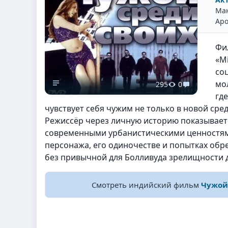
Ман
Аро
Фи
«M
со
мо
295
0
гд
чувствует себя чужим не только в новой сред
Режиссёр через личную историю показывает
современными урбанистическими ценностями
персонажа, его одиночестве и попытках обр
без привычной для Болливуда зрелищности д
Смотреть индийский фильм
Чужой