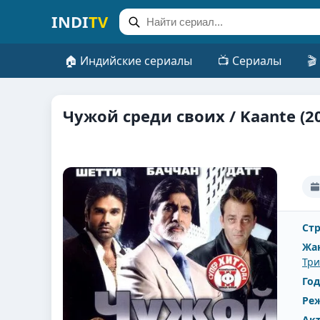
INDI
TV
🏠 Индийские сериалы
📺 Сериалы
🎬
Чужой среди своих / Kaante (2
Стр
Жа
Тр
Год
Реж
Ак