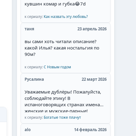
кувшин комар и губка
😂
7d
Себастьян Рульи, Уильям Леви) и
их великолепная игра, то для меня
наслаждение смотреть такой
к сериалу:
Как назвать эту любовь?
сериал. Мне там нравится всё:
таня
23 апрель 2026
захватывающий сюжет, съёмки в
живописных местах Мексики,
вы сами хоть читали описание?
талантливая игра актёров, полное
какой Илья? какая ностальгия по
соответствие эпохе, великолепные
90м?
наряды актёров и конечно
любимая тема в романах и
к сериалу:
С Новым годом
сериалах- ненависть
перерастающая в бешеную страсть
Русалина
22 март 2026
и любовь героев.Начиная уже с
идеи сюжета. у меня даже
Уважаемые дублёры! Пожалуйста,
сложилась мысль, что это
соблюдайте этику! В
экранизация одного из дамских
испаноговорящих странах имена
любовных романов, которые я
женские и мужские-парные!
когда читала запоем и которые
Алехандра и Алехандро, например.
к сериалу:
Богатые тоже плачут
мечтала увидеть на экране.
Неужели так сложно запомнить. Не
Привлек сам образ главного героя -
валите всё в одну кучу! Сантьяга -
alo
14 февраль 2026
пират.Отдельный респект за