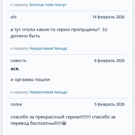
валите всё в одну кучу! Сантьяга - режет ухо!
к сериалу:
Богатые тоже плачут
другой, мол, ты должен, там ребёнок. При этом
Мужские имена имеют окончание -о, а женские,
она часто сама беременна. И она выходит замуж
соответственно -а.
alo
14 февраль 2026
за давно влюблённого в неё парня, но в постель
потом не пускает, потому что любит главного
а тут чтоли какие-то серии пропущены? 32
героя. Советую всем посмотреть необычную
должно быть
историю любви пирата!
к сериалу:
Неукротимая Хильда
совесть
6 февраль 2026
ася
,
и оргазмы пошли
к сериалу:
Неукротимая Хильда
галка
5 февраль 2026
спасибо за прекрассный сериал!!!!!!!! спасибо за
перевод бесплатный!!!!
😀