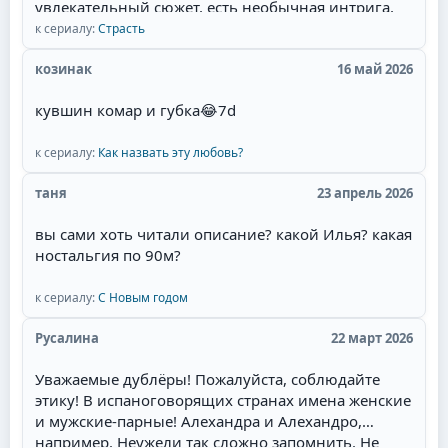
увлекательный сюжет, есть необычная интрига,
красивые талантливые актёры(Фернандо Колунга,
к сериалу:
Страсть
Себастьян Рульи, Уильям Леви) и их
великолепная игра, то для меня наслаждение
козинак
16 май 2026
смотреть такой сериал. Мне там нравится всё:
кувшин комар и губка
😂
7d
захватывающий сюжет, съёмки в живописных
местах Мексики, талантливая игра актёров,
полное соответствие эпохе, великолепные наряды
к сериалу:
Как назвать эту любовь?
актёров и конечно любимая тема в романах и
таня
23 апрель 2026
сериалах- ненависть перерастающая в бешеную
страсть и любовь героев.Начиная уже с идеи
вы сами хоть читали описание? какой Илья? какая
сюжета. у меня даже сложилась мысль, что это
ностальгия по 90м?
экранизация одного из дамских любовных
романов, которые я когда читала запоем и
к сериалу:
С Новым годом
которые мечтала увидеть на экране. Привлек сам
образ главного героя - пират.Отдельный респект
Русалина
22 март 2026
за отсутствие моего "любимейшего" сюжетного
поворота! Это когда злодейка опаивает героя,
Уважаемые дублёры! Пожалуйста, соблюдайте
ложится с ним, и героиня это видит. Потом
этику! В испаноговорящих странах имена женские
злодейка объявляет о беременности, и герой, как
и мужские-парные! Алехандра и Алехандро,
честный человек, женится. Причём он может
например. Неужели так сложно запомнить. Не
противиться, но героиня сама его отпускает к