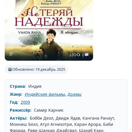
330
0
Обновлено: 19 декабрь 2025
Страна:
Индия
Жанр:
Индийские фильмы
,
Драмы
Год:
2009
Режиссёр:
Самир Карник
Актёры:
Бобби Деол, Двидж Ядав, Кангана Ранаут,
Мохниш Бехл, Атул Агнихотри, Каран Арора, Баби
Фарида, Рави Шанкар Джайсвал, Шахаб Кхан,