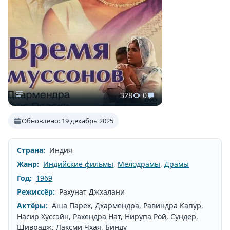
328
0
Обновлено: 19 декабрь 2025
Страна:
Индия
Жанр:
Индийские фильмы
,
Мелодрамы
,
Драмы
Год:
1969
Режиссёр:
Рахунат Джхалани
Актёры:
Аша Парех, Дхармендра, Равиндра Капур,
Насир Хуссэйн, Рахендра Нат, Нирупа Рой, Сундер,
Шиврадж, Лаксми Чхая, Бинду