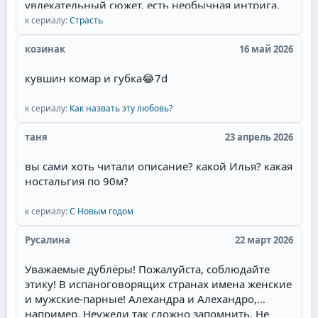
увлекательный сюжет, есть необычная интрига,
красивые талантливые актёры(Фернандо Колунга,
к сериалу:
Страсть
Себастьян Рульи, Уильям Леви) и их
великолепная игра, то для меня наслаждение
козинак
16 май 2026
смотреть такой сериал. Мне там нравится всё:
кувшин комар и губка
😂
7d
захватывающий сюжет, съёмки в живописных
местах Мексики, талантливая игра актёров,
полное соответствие эпохе, великолепные наряды
к сериалу:
Как назвать эту любовь?
актёров и конечно любимая тема в романах и
таня
23 апрель 2026
сериалах- ненависть перерастающая в бешеную
страсть и любовь героев.Начиная уже с идеи
вы сами хоть читали описание? какой Илья? какая
сюжета. у меня даже сложилась мысль, что это
ностальгия по 90м?
экранизация одного из дамских любовных
романов, которые я когда читала запоем и
к сериалу:
С Новым годом
которые мечтала увидеть на экране. Привлек сам
образ главного героя - пират.Отдельный респект
Русалина
22 март 2026
за отсутствие моего "любимейшего" сюжетного
поворота! Это когда злодейка опаивает героя,
Уважаемые дублёры! Пожалуйста, соблюдайте
ложится с ним, и героиня это видит. Потом
этику! В испаноговорящих странах имена женские
злодейка объявляет о беременности, и герой, как
и мужские-парные! Алехандра и Алехандро,
честный человек, женится. Причём он может
например. Неужели так сложно запомнить. Не
противиться, но героиня сама его отпускает к