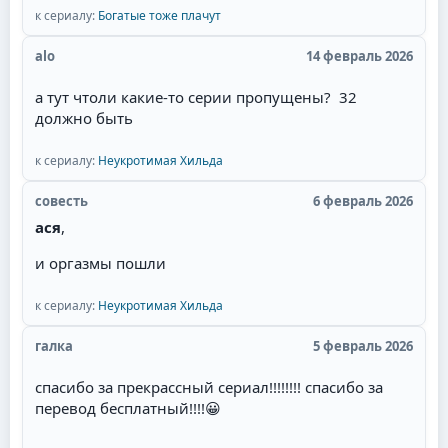
валите всё в одну кучу! Сантьяга - режет ухо!
к сериалу:
Богатые тоже плачут
другой, мол, ты должен, там ребёнок. При этом
Мужские имена имеют окончание -о, а женские,
она часто сама беременна. И она выходит замуж
соответственно -а.
alo
14 февраль 2026
за давно влюблённого в неё парня, но в постель
потом не пускает, потому что любит главного
а тут чтоли какие-то серии пропущены? 32
героя. Советую всем посмотреть необычную
должно быть
историю любви пирата!
к сериалу:
Неукротимая Хильда
совесть
6 февраль 2026
ася
,
и оргазмы пошли
к сериалу:
Неукротимая Хильда
галка
5 февраль 2026
спасибо за прекрассный сериал!!!!!!!! спасибо за
перевод бесплатный!!!!
😀