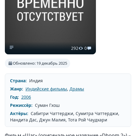
292
0
Обновлено: 19 декабрь 2025
Страна:
Индия
Жанр:
Индийские фильмы
,
Драмы
Год:
2006
Режиссёр:
Суман Гхош
Актёры:
Сабитри Чаттерджи, Сумитра Чаттерджи,
Нандита Дас, Джун Малия, Тота Рой Чаудхари
Фильм «Шаг» (оригинальное название «Dhoom 2») –