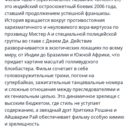
это индийский остросюжетный боевик 2006 года,
ставший продолжением успешной франшизы.
История вращается вокруг противостояния
харизматичного и неуловимого вора-виртуоза по
прозвищу Мистер А и специальной полицейской
группы во главе с Джеем Ди. Действие
разворачивается в экзотических локациях по всему
миру, от Индии до Бразилии и Южной Африки, что
придает картине масштаб голливудского
блокбастера. Фильм сочетает в себе
головокружительные трюки, погони на
супербайках, зажигательные танцевальные номера
и сложные отношения между преследователями и
их гениальным целью. Это динамичное зрелище с
высоким бюджетом, где стиль не уступает
содержанию, а звездный дуэт Хритхика Рошана и
Айшварии Рай обеспечивает фильму особую химию
и зрелищность