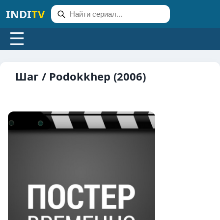
INDI
TV
☰
Шаг / Podokkhep (2006)