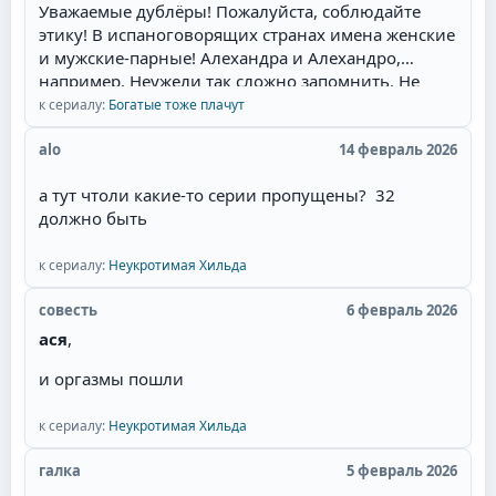
Уважаемые дублёры! Пожалуйста, соблюдайте
ложится с ним, и героиня это видит. Потом
этику! В испаноговорящих странах имена женские
злодейка объявляет о беременности, и герой, как
и мужские-парные! Алехандра и Алехандро,
честный человек, женится. Причём он может
например. Неужели так сложно запомнить. Не
противиться, но героиня сама его отпускает к
валите всё в одну кучу! Сантьяга - режет ухо!
к сериалу:
Богатые тоже плачут
другой, мол, ты должен, там ребёнок. При этом
Мужские имена имеют окончание -о, а женские,
она часто сама беременна. И она выходит замуж
соответственно -а.
alo
14 февраль 2026
за давно влюблённого в неё парня, но в постель
потом не пускает, потому что любит главного
а тут чтоли какие-то серии пропущены? 32
героя. Советую всем посмотреть необычную
должно быть
историю любви пирата!
к сериалу:
Неукротимая Хильда
совесть
6 февраль 2026
ася
,
и оргазмы пошли
к сериалу:
Неукротимая Хильда
галка
5 февраль 2026