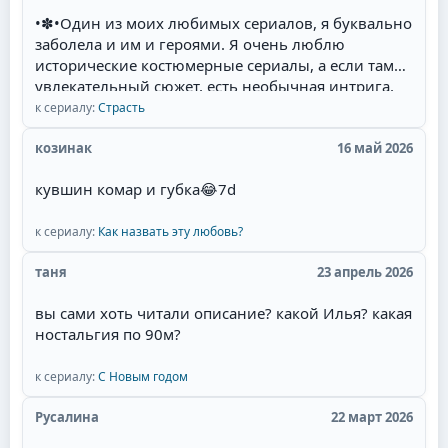
•✽•Один из моих любимых сериалов, я буквально
заболела и им и героями. Я очень люблю
исторические костюмерные сериалы, а если там
увлекательный сюжет, есть необычная интрига,
красивые талантливые актёры(Фернандо Колунга,
к сериалу:
Страсть
Себастьян Рульи, Уильям Леви) и их
великолепная игра, то для меня наслаждение
козинак
16 май 2026
смотреть такой сериал. Мне там нравится всё:
кувшин комар и губка
😂
7d
захватывающий сюжет, съёмки в живописных
местах Мексики, талантливая игра актёров,
полное соответствие эпохе, великолепные наряды
к сериалу:
Как назвать эту любовь?
актёров и конечно любимая тема в романах и
таня
23 апрель 2026
сериалах- ненависть перерастающая в бешеную
страсть и любовь героев.Начиная уже с идеи
вы сами хоть читали описание? какой Илья? какая
сюжета. у меня даже сложилась мысль, что это
ностальгия по 90м?
экранизация одного из дамских любовных
романов, которые я когда читала запоем и
к сериалу:
С Новым годом
которые мечтала увидеть на экране. Привлек сам
образ главного героя - пират.Отдельный респект
Русалина
22 март 2026
за отсутствие моего "любимейшего" сюжетного
поворота! Это когда злодейка опаивает героя,