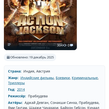
304
0
Обновлено: 19 декабрь 2025
Страна:
Индия, Австрия
Жанр:
Индийские фильмы
,
Боевики
,
Криминальные
,
Триллеры
Год:
2014
Режиссёр:
Прабхудева
Актёры:
Аджай Девган, Сонакши Синха, Прабхудева,
Ями Гаутам, Шаджи Чаудхари, Байрон Гибсон, Кунаал