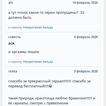
соответственно -а.
alo
14 февраль 2026
за давно влюблённого в неё парня, но в постель
потом не пускает, потому что любит главного
а тут чтоли какие-то серии пропущены? 32
героя. Советую всем посмотреть необычную
должно быть
историю любви пирата!
к сериалу:
Неукротимая Хильда
совесть
6 февраль 2026
ася
,
и оргазмы пошли
к сериалу:
Неукротимая Хильда
галка
5 февраль 2026
спасибо за прекрассный сериал!!!!!!!! спасибо за
перевод бесплатный!!!!
😀
такая природа, красотища люблю бразилию!!!!!! и
ее сериалы, смотрю с превеликим