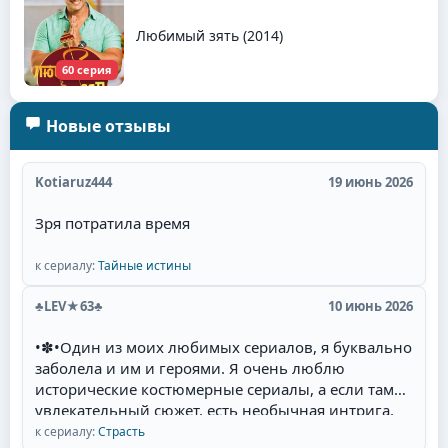
Любимый зять (2014)
60 серия
Новые отзывы
Kotiaruz444
19 июнь 2026
Зря потратила время
к сериалу:
Тайные истины
♣LEV★63♣
10 июнь 2026
•✽•Один из моих любимых сериалов, я буквально
заболела и им и героями. Я очень люблю
исторические костюмерные сериалы, а если там
увлекательный сюжет, есть необычная интрига,
красивые талантливые актёры(Фернандо Колунга,
к сериалу:
Страсть