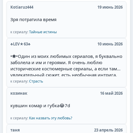
Kotiaruz444
19 июнь 2026
Зря потратила время
к сериалу:
Тайные истины
♣LEV★63♣
10 июнь 2026
•✽•Один из моих любимых сериалов, я буквально
заболела и им и героями. Я очень люблю
исторические костюмерные сериалы, а если там
увлекательный сюжет, есть необычная интрига,
красивые талантливые актёры(Фернандо Колунга,
к сериалу:
Страсть
Себастьян Рульи, Уильям Леви) и их
великолепная игра, то для меня наслаждение
козинак
16 май 2026
смотреть такой сериал. Мне там нравится всё:
кувшин комар и губка
😂
7d
захватывающий сюжет, съёмки в живописных
местах Мексики, талантливая игра актёров,
полное соответствие эпохе, великолепные наряды
к сериалу:
Как назвать эту любовь?
актёров и конечно любимая тема в романах и
таня
23 апрель 2026
сериалах- ненависть перерастающая в бешеную