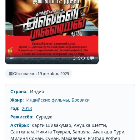
319
0
Обновлено: 19 декабрь 2025
Страна:
Индия
Жанр:
Индийские фильмы
,
Боевики
Год:
2013
Режиссёр:
Сурадж
Актёры:
Карти Шивакумар, Анушка Шетти,
Сантханам, Никита Тхукрал, Sanusha, Аканкша Пури,
Милинд Соман, Суман, Махадеван, Prathap Pothen