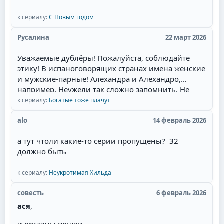
романов, которые я когда читала запоем и
к сериалу:
С Новым годом
которые мечтала увидеть на экране. Привлек сам
образ главного героя - пират.Отдельный респект
Русалина
22 март 2026
за отсутствие моего "любимейшего" сюжетного
поворота! Это когда злодейка опаивает героя,
Уважаемые дублёры! Пожалуйста, соблюдайте
ложится с ним, и героиня это видит. Потом
этику! В испаноговорящих странах имена женские
злодейка объявляет о беременности, и герой, как
и мужские-парные! Алехандра и Алехандро,
честный человек, женится. Причём он может
например. Неужели так сложно запомнить. Не
противиться, но героиня сама его отпускает к
валите всё в одну кучу! Сантьяга - режет ухо!
к сериалу:
Богатые тоже плачут
другой, мол, ты должен, там ребёнок. При этом
Мужские имена имеют окончание -о, а женские,
она часто сама беременна. И она выходит замуж
соответственно -а.
alo
14 февраль 2026
за давно влюблённого в неё парня, но в постель
потом не пускает, потому что любит главного
а тут чтоли какие-то серии пропущены? 32
героя. Советую всем посмотреть необычную
должно быть
историю любви пирата!
к сериалу:
Неукротимая Хильда
совесть
6 февраль 2026
ася
,