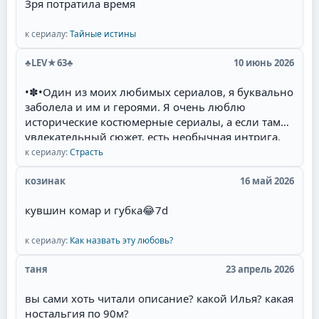
Зря потратила время
к сериалу:
Тайные истины
♣LEV★63♣
10 июнь 2026
•✽•Один из моих любимых сериалов, я буквально
заболела и им и героями. Я очень люблю
исторические костюмерные сериалы, а если там
увлекательный сюжет, есть необычная интрига,
красивые талантливые актёры(Фернандо Колунга,
к сериалу:
Страсть
Себастьян Рульи, Уильям Леви) и их
великолепная игра, то для меня наслаждение
козинак
16 май 2026
смотреть такой сериал. Мне там нравится всё:
кувшин комар и губка
😂
7d
захватывающий сюжет, съёмки в живописных
местах Мексики, талантливая игра актёров,
полное соответствие эпохе, великолепные наряды
к сериалу:
Как назвать эту любовь?
актёров и конечно любимая тема в романах и
таня
23 апрель 2026
сериалах- ненависть перерастающая в бешеную
страсть и любовь героев.Начиная уже с идеи
вы сами хоть читали описание? какой Илья? какая
сюжета. у меня даже сложилась мысль, что это
ностальгия по 90м?
экранизация одного из дамских любовных