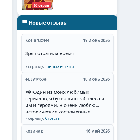
60 серия
Новые отзывы
Kotiaruz444
19 июнь 2026
Зря потратила время
к сериалу:
Тайные истины
♣LEV★63♣
10 июнь 2026
•✽•Один из моих любимых
сериалов, я буквально заболела и
им и героями. Я очень люблю
исторические костюмерные
сериалы, а если там увлекательный
к сериалу:
Страсть
сюжет, есть необычная интрига,
красивые талантливые
козинак
16 май 2026
актёры(Фернандо Колунга,