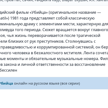
дийский фильм «Убийца» (оригинальное название —
atil») 1981 года представляет собой классическую
иминальную драму с элементами мести, характерную дл
лливуда того периода. Сюжет вращается вокруг главног
роя, чья жизнь переворачивается после трагической
бели близких от рук преступников. Столкнувшись с
справедливостью и коррумпированной системой, он бе
чного человека в безжалостного мстителя. Лента сочет
ные моменты и обязательные музыкальные номера. Фи
в закона и личной ответственности за восстановление
 бессилен
Убийца
онлайн на русском языке (все серии)