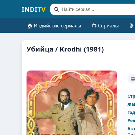
INDI
TV
🏠 Индийские сериалы
📺 Сериалы
🎬
Убийца / Krodhi (1981)
Стр
Жа
Год
Реж
Ак
Пра