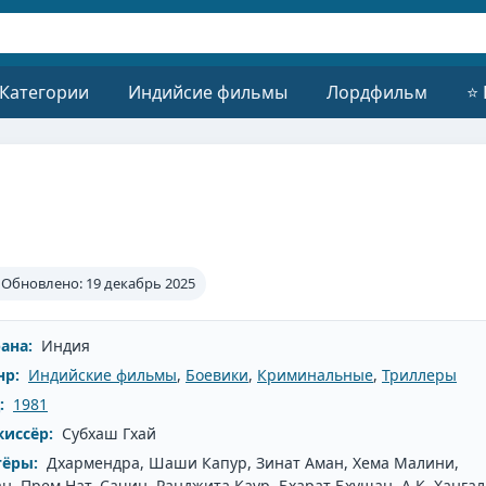
 Категории
Индийсие фильмы
Лордфильм
⭐ 
Обновлено: 19 декабрь 2025
ана:
Индия
нр:
Индийские фильмы
,
Боевики
,
Криминальные
,
Триллеры
:
1981
иссёр:
Субхаш Гхай
тёры:
Дхармендра, Шаши Капур, Зинат Аман, Хема Малини,
н, Прем Нат, Сачин, Ранджита Каур, Бхарат Бхушан, А.К. Хангал