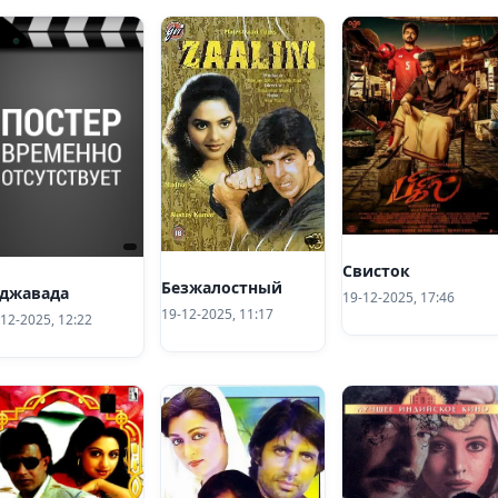
Свисток
Безжалостный
джавада
19-12-2025, 17:46
19-12-2025, 11:17
12-2025, 12:22