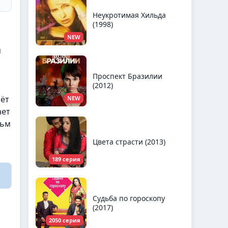
Неукротимая Хильда
(1998)
NEW
я
о
Проспект Бразилии
(2012)
рёт
NEW
ает
льм
Цвета страсти (2013)
189 серия
Судьба по гороскопу
(2017)
2050 серия