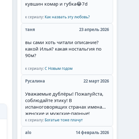
кувшин комар и губка
😂
7d
Себастьян Рульи, Уильям Леви) и
их великолепная игра, то для меня
наслаждение смотреть такой
к сериалу:
Как назвать эту любовь?
сериал. Мне там нравится всё:
таня
23 апрель 2026
захватывающий сюжет, съёмки в
живописных местах Мексики,
вы сами хоть читали описание?
талантливая игра актёров, полное
какой Илья? какая ностальгия по
соответствие эпохе, великолепные
90м?
наряды актёров и конечно
любимая тема в романах и
к сериалу:
С Новым годом
сериалах- ненависть
перерастающая в бешеную страсть
Русалина
22 март 2026
и любовь героев.Начиная уже с
идеи сюжета. у меня даже
Уважаемые дублёры! Пожалуйста,
сложилась мысль, что это
соблюдайте этику! В
экранизация одного из дамских
испаноговорящих странах имена
любовных романов, которые я
женские и мужские-парные!
когда читала запоем и которые
Алехандра и Алехандро, например.
к сериалу:
Богатые тоже плачут
мечтала увидеть на экране.
Неужели так сложно запомнить. Не
Привлек сам образ главного героя -
валите всё в одну кучу! Сантьяга -
alo
14 февраль 2026
пират.Отдельный респект за