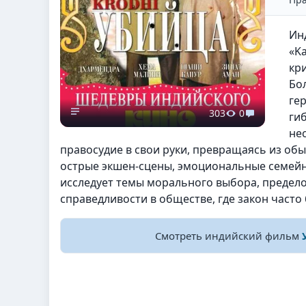
Ин
«Ka
кр
Бо
ге
303
0
ги
не
правосудие в свои руки, превращаясь из обы
острые экшен-сцены, эмоциональные семей
исследует темы морального выбора, предело
справедливости в обществе, где закон часто
Смотреть индийский фильм