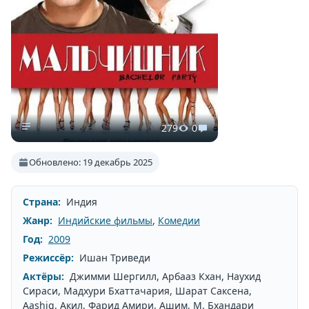
279
0
Обновлено: 19 декабрь 2025
Страна:
Индия
Жанр:
Индийские фильмы
,
Комедии
Год:
2009
Режиссёр:
Ишан Триведи
Актёры:
Джимми Шергилл, Арбааз Кхан, Наухид
Сираси, Мадхури Бхаттачария, Шарат Саксена,
Aashiq, Акил, Фарид Амири, Ашим, М. Бхандари