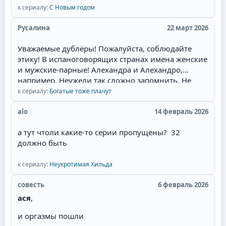
к сериалу:
С Новым годом
которые мечтала увидеть на экране. Привлек сам
образ главного героя - пират.Отдельный респект
Русалина
22 март 2026
за отсутствие моего "любимейшего" сюжетного
поворота! Это когда злодейка опаивает героя,
Уважаемые дублёры! Пожалуйста, соблюдайте
ложится с ним, и героиня это видит. Потом
этику! В испаноговорящих странах имена женские
злодейка объявляет о беременности, и герой, как
и мужские-парные! Алехандра и Алехандро,
честный человек, женится. Причём он может
например. Неужели так сложно запомнить. Не
противиться, но героиня сама его отпускает к
валите всё в одну кучу! Сантьяга - режет ухо!
к сериалу:
Богатые тоже плачут
другой, мол, ты должен, там ребёнок. При этом
Мужские имена имеют окончание -о, а женские,
она часто сама беременна. И она выходит замуж
соответственно -а.
alo
14 февраль 2026
за давно влюблённого в неё парня, но в постель
потом не пускает, потому что любит главного
а тут чтоли какие-то серии пропущены? 32
героя. Советую всем посмотреть необычную
должно быть
историю любви пирата!
к сериалу:
Неукротимая Хильда
совесть
6 февраль 2026
ася
,
и оргазмы пошли