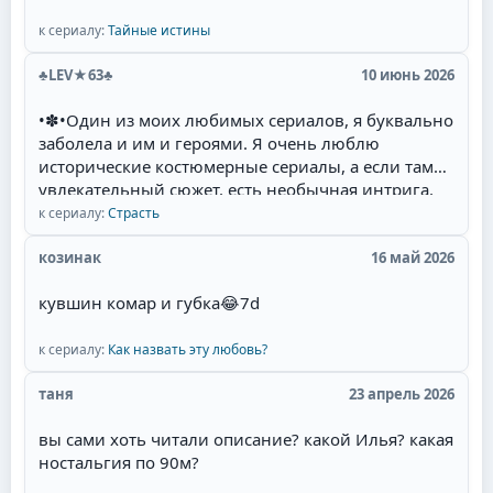
к сериалу:
Тайные истины
♣LEV★63♣
10 июнь 2026
•✽•Один из моих любимых сериалов, я буквально
заболела и им и героями. Я очень люблю
исторические костюмерные сериалы, а если там
увлекательный сюжет, есть необычная интрига,
красивые талантливые актёры(Фернандо Колунга,
к сериалу:
Страсть
Себастьян Рульи, Уильям Леви) и их
великолепная игра, то для меня наслаждение
козинак
16 май 2026
смотреть такой сериал. Мне там нравится всё:
кувшин комар и губка
😂
7d
захватывающий сюжет, съёмки в живописных
местах Мексики, талантливая игра актёров,
полное соответствие эпохе, великолепные наряды
к сериалу:
Как назвать эту любовь?
актёров и конечно любимая тема в романах и
таня
23 апрель 2026
сериалах- ненависть перерастающая в бешеную
страсть и любовь героев.Начиная уже с идеи
вы сами хоть читали описание? какой Илья? какая
сюжета. у меня даже сложилась мысль, что это
ностальгия по 90м?
экранизация одного из дамских любовных
романов, которые я когда читала запоем и