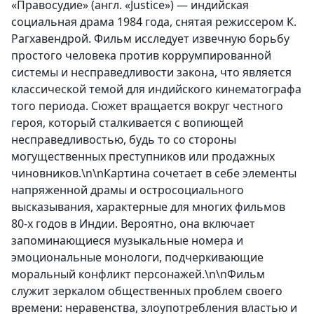
«Правосудие» (англ. «Justice») — индийская
социальная драма 1984 года, снятая режиссером К.
Рагхавендрой. Фильм исследует извечную борьбу
простого человека против коррумпированной
системы и несправедливости закона, что является
классической темой для индийского кинематографа
того периода. Сюжет вращается вокруг честного
героя, который сталкивается с вопиющей
несправедливостью, будь то со стороны
могущественных преступников или продажных
чиновников.\n\nКартина сочетает в себе элементы
напряженной драмы и остросоциального
высказывания, характерные для многих фильмов
80-х годов в Индии. Вероятно, она включает
запоминающиеся музыкальные номера и
эмоциональные монологи, подчеркивающие
моральный конфликт персонажей.\n\nФильм
служит зеркалом общественных проблем своего
времени: неравенства, злоупотребления властью и