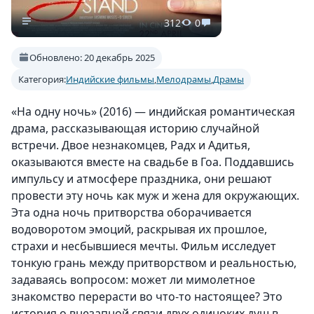
312
0
Обновлено: 20 декабрь 2025
Категория:
Индийские фильмы
,
Мелодрамы
,
Драмы
«На одну ночь» (2016) — индийская романтическая
драма, рассказывающая историю случайной
встречи. Двое незнакомцев, Радх и Адитья,
оказываются вместе на свадьбе в Гоа. Поддавшись
импульсу и атмосфере праздника, они решают
провести эту ночь как муж и жена для окружающих.
Эта одна ночь притворства оборачивается
водоворотом эмоций, раскрывая их прошлое,
страхи и несбывшиеся мечты. Фильм исследует
тонкую грань между притворством и реальностью,
задаваясь вопросом: может ли мимолетное
знакомство перерасти во что-то настоящее? Это
история о внезапной связи двух одиноких душ в