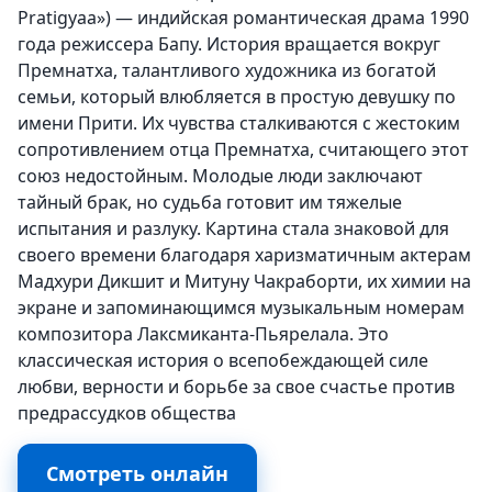
Pratigyaa») — индийская романтическая драма 1990
года режиссера Бапу. История вращается вокруг
Премнатха, талантливого художника из богатой
семьи, который влюбляется в простую девушку по
имени Прити. Их чувства сталкиваются с жестоким
сопротивлением отца Премнатха, считающего этот
союз недостойным. Молодые люди заключают
тайный брак, но судьба готовит им тяжелые
испытания и разлуку. Картина стала знаковой для
своего времени благодаря харизматичным актерам
Мадхури Дикшит и Митуну Чакраборти, их химии на
экране и запоминающимся музыкальным номерам
композитора Лаксмиканта-Пьярелала. Это
классическая история о всепобеждающей силе
любви, верности и борьбе за свое счастье против
предрассудков общества
Смотреть онлайн