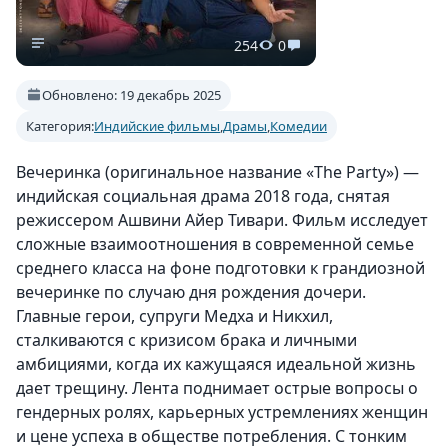
254
0
Обновлено: 19 декабрь 2025
Категория:
Индийские фильмы
,
Драмы
,
Комедии
Вечеринка (оригинальное название «The Party») —
индийская социальная драма 2018 года, снятая
режиссером Ашвини Айер Тивари. Фильм исследует
сложные взаимоотношения в современной семье
среднего класса на фоне подготовки к грандиозной
вечеринке по случаю дня рождения дочери.
Главные герои, супруги Медха и Никхил,
сталкиваются с кризисом брака и личными
амбициями, когда их кажущаяся идеальной жизнь
дает трещину. Лента поднимает острые вопросы о
гендерных ролях, карьерных устремлениях женщин
и цене успеха в обществе потребления. С тонким