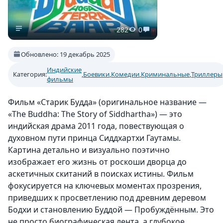
282
0
Обновлено: 19 декабрь 2025
Индийские
Категория:
,
Боевики
,
Комедии
,
Криминальные
,
Триллеры
фильмы
Фильм «Старик Будда» (оригинальное название —
«The Buddha: The Story of Siddhartha») — это
индийская драма 2011 года, повествующая о
духовном пути принца Сиддхартхи Гаутамы.
Картина детально и визуально поэтично
изображает его жизнь от роскоши дворца до
аскетичных скитаний в поисках истины. Фильм
фокусируется на ключевых моментах прозрения,
приведших к просветлению под древним деревом
Бодхи и становлению Буддой — Пробуждённым. Это
не просто биографическая лента, а глубокое