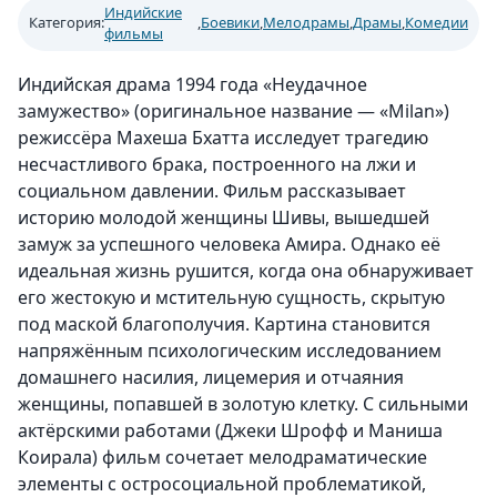
Индийские
Категория:
,
Боевики
,
Мелодрамы
,
Драмы
,
Комедии
фильмы
Индийская драма 1994 года «Неудачное
замужество» (оригинальное название — «Milan»)
режиссёра Махеша Бхатта исследует трагедию
несчастливого брака, построенного на лжи и
социальном давлении. Фильм рассказывает
историю молодой женщины Шивы, вышедшей
замуж за успешного человека Амира. Однако её
идеальная жизнь рушится, когда она обнаруживает
его жестокую и мстительную сущность, скрытую
под маской благополучия. Картина становится
напряжённым психологическим исследованием
домашнего насилия, лицемерия и отчаяния
женщины, попавшей в золотую клетку. С сильными
актёрскими работами (Джеки Шрофф и Маниша
Коирала) фильм сочетает мелодраматические
элементы с остросоциальной проблематикой,