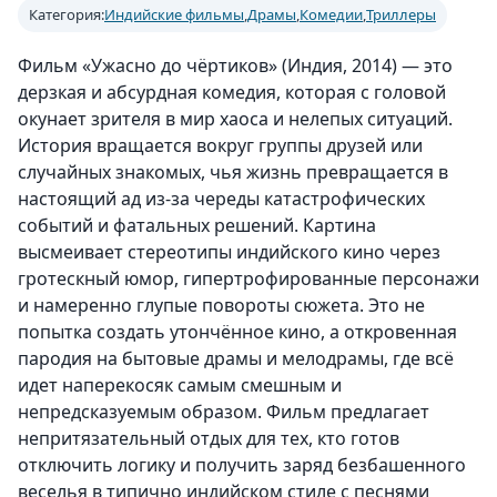
Категория:
Индийские фильмы
,
Драмы
,
Комедии
,
Триллеры
Фильм «Ужасно до чёртиков» (Индия, 2014) — это
дерзкая и абсурдная комедия, которая с головой
окунает зрителя в мир хаоса и нелепых ситуаций.
История вращается вокруг группы друзей или
случайных знакомых, чья жизнь превращается в
настоящий ад из-за череды катастрофических
событий и фатальных решений. Картина
высмеивает стереотипы индийского кино через
гротескный юмор, гипертрофированные персонажи
и намеренно глупые повороты сюжета. Это не
попытка создать утончённое кино, а откровенная
пародия на бытовые драмы и мелодрамы, где всё
идет наперекосяк самым смешным и
непредсказуемым образом. Фильм предлагает
непритязательный отдых для тех, кто готов
отключить логику и получить заряд безбашенного
веселья в типично индийском стиле с песнями