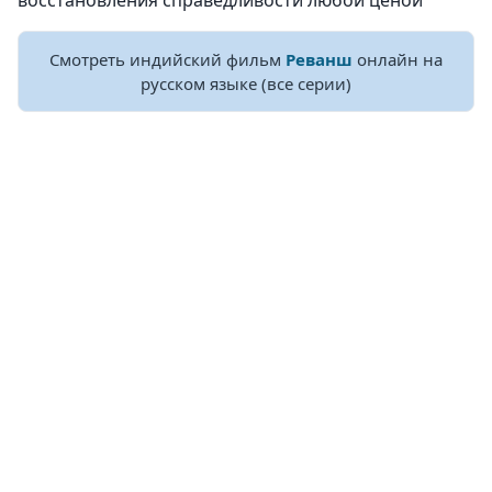
восстановления справедливости любой ценой
Смотреть индийский фильм
Реванш
онлайн на
русском языке (все серии)