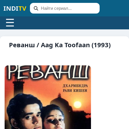
INDI
TV
☰
Реванш / Aag Ka Toofaan (1993)