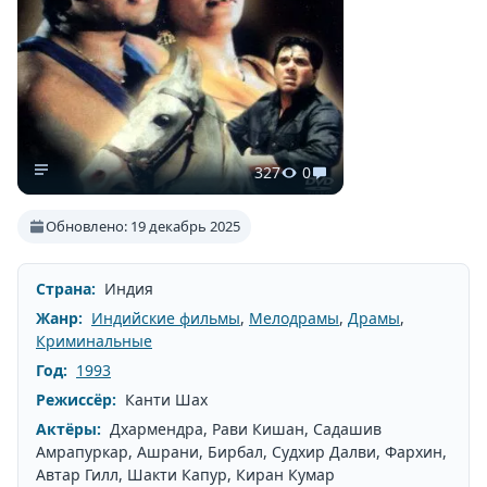
327
0
Обновлено: 19 декабрь 2025
Страна:
Индия
Жанр:
Индийские фильмы
,
Мелодрамы
,
Драмы
,
Криминальные
Год:
1993
Режиссёр:
Канти Шах
Актёры:
Дхармендра, Рави Кишан, Садашив
Амрапуркар, Ашрани, Бирбал, Судхир Далви, Фархин,
Автар Гилл, Шакти Капур, Киран Кумар