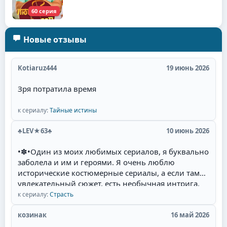
60 серия
Новые отзывы
Kotiaruz444
19 июнь 2026
Зря потратила время
к сериалу:
Тайные истины
♣LEV★63♣
10 июнь 2026
•✽•Один из моих любимых сериалов, я буквально
заболела и им и героями. Я очень люблю
исторические костюмерные сериалы, а если там
увлекательный сюжет, есть необычная интрига,
красивые талантливые актёры(Фернандо Колунга,
к сериалу:
Страсть
Себастьян Рульи, Уильям Леви) и их
великолепная игра, то для меня наслаждение
козинак
16 май 2026
смотреть такой сериал. Мне там нравится всё: