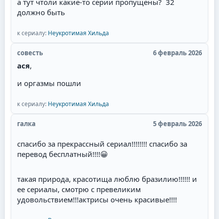
а тут чтоли какие-то серии пропущены? 32
героя. Советую всем посмотреть необычную
должно быть
историю любви пирата!
к сериалу:
Неукротимая Хильда
совесть
6 февраль 2026
ася
,
и оргазмы пошли
к сериалу:
Неукротимая Хильда
галка
5 февраль 2026
спасибо за прекрассный сериал!!!!!!!! спасибо за
перевод бесплатный!!!!
😀
такая природа, красотища люблю бразилию!!!!!! и
ее сериалы, смотрю с превеликим
удовольствием!!!актрисы очень красивые!!!!