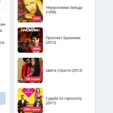
Неукротимая Хильда
(1998)
2
NEW
тан
в,
Проспект Бразилии
ого
(2012)
NEW
Цвета страсти (2013)
189 серия
Судьба по гороскопу
(2017)
2050 серия