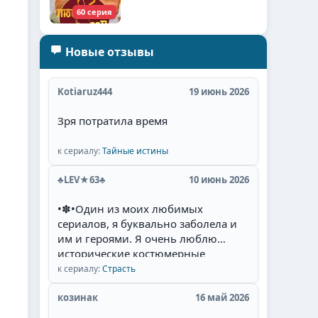
60 серия
Новые отзывы
Kotiaruz444
19 июнь 2026
Зря потратила время
к сериалу:
Тайные истины
♣LEV★63♣
10 июнь 2026
•✽•Один из моих любимых
сериалов, я буквально заболела и
им и героями. Я очень люблю
исторические костюмерные
сериалы, а если там увлекательный
к сериалу:
Страсть
сюжет, есть необычная интрига,
красивые талантливые
козинак
16 май 2026
актёры(Фернандо Колунга,