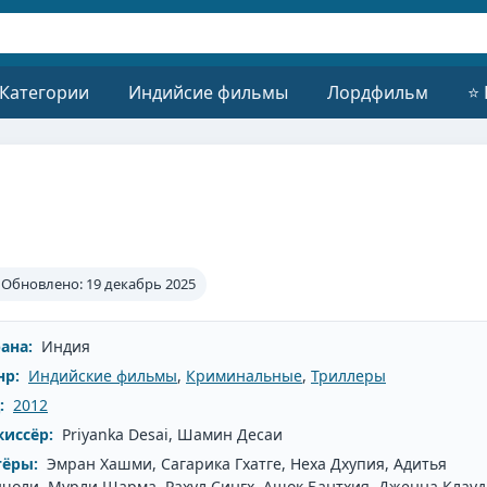
 Категории
Индийсие фильмы
Лордфильм
⭐ 
Обновлено: 19 декабрь 2025
ана:
Индия
нр:
Индийские фильмы
,
Криминальные
,
Триллеры
:
2012
иссёр:
Priyanka Desai, Шамин Десаи
тёры:
Эмран Хашми, Сагарика Гхатге, Неха Дхупия, Адитья
чоли, Мурли Шарма, Рахул Сингх, Ашок Бантхия, Дженна Клауд