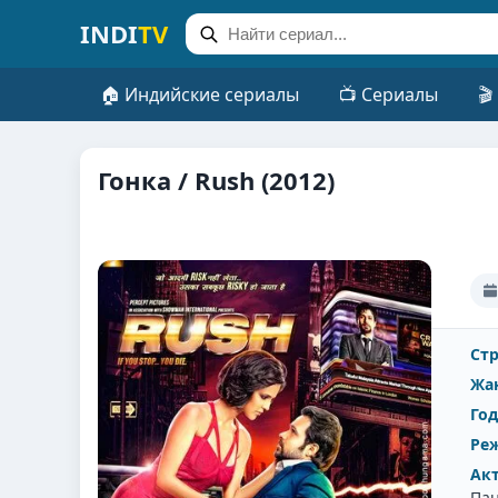
INDI
TV
🏠 Индийские сериалы
📺 Сериалы
🎬
Гонка / Rush (2012)
Стр
Жа
Год
Реж
Ак
Пан