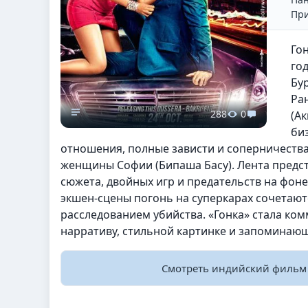
При
Го
го
Бу
Ра
288
0
(А
би
отношения, полные зависти и соперничества
женщины Софии (Бипаша Басу). Лента предс
сюжета, двойных игр и предательств на фо
экшен-сцены погонь на суперкарах сочета
расследованием убийства. «Гонка» стала к
нарративу, стильной картинке и запоминаю
Смотреть индийский филь