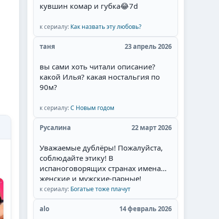
кувшин комар и губка
😂
7d
Себастьян Рульи, Уильям Леви) и
их великолепная игра, то для меня
наслаждение смотреть такой
к сериалу:
Как назвать эту любовь?
сериал. Мне там нравится всё:
таня
23 апрель 2026
захватывающий сюжет, съёмки в
живописных местах Мексики,
вы сами хоть читали описание?
талантливая игра актёров, полное
какой Илья? какая ностальгия по
соответствие эпохе, великолепные
90м?
наряды актёров и конечно
любимая тема в романах и
к сериалу:
С Новым годом
сериалах- ненависть
перерастающая в бешеную страсть
Русалина
22 март 2026
и любовь героев.Начиная уже с
идеи сюжета. у меня даже
Уважаемые дублёры! Пожалуйста,
сложилась мысль, что это
соблюдайте этику! В
экранизация одного из дамских
испаноговорящих странах имена
любовных романов, которые я
женские и мужские-парные!
когда читала запоем и которые
Алехандра и Алехандро, например.
к сериалу:
Богатые тоже плачут
мечтала увидеть на экране.
Неужели так сложно запомнить. Не
Привлек сам образ главного героя -
валите всё в одну кучу! Сантьяга -
alo
14 февраль 2026
пират.Отдельный респект за