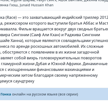
янка Гхош, Junaid Hussain Khan
нка (Race) — это захватывающий индийский триллер 201
да, режиссером которого выступили братья Аббас и Мас
рмавалла. Фильм вращается вокруг двух сводных братье
нвира Сингхнии (Саиф Али Кхан) и Раджива Сингхнии
кшайе Ханна), которые являются совладельцами успешн
знеса по аренде роскошных автомобилей. Их сложные
, обостряются с появлением в их жизни загадочной
тавляет собой вихрь головокружительных поворотов
не гламурной жизни Дубая и Южной Африки. Динамичные
ются с изощренными финансовыми махинациями и
оммерческим хитом благодаря своему напряженному
щемуся саундтреку
м
Гонка
онлайн на русском языке (все серии)