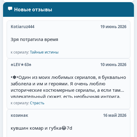
Новые отзывы
Kotiaruz444
19 июнь 2026
Зря потратила время
к сериалу:
Тайные истины
♣LEV★63♣
10 июнь 2026
•✽•Один из моих любимых сериалов, я буквально
заболела и им и героями. Я очень люблю
исторические костюмерные сериалы, а если там
увлекательный сюжет, есть необычная интрига,
красивые талантливые актёры(Фернандо Колунга,
к сериалу:
Страсть
Себастьян Рульи, Уильям Леви) и их
великолепная игра, то для меня наслаждение
козинак
16 май 2026
смотреть такой сериал. Мне там нравится всё:
кувшин комар и губка
😂
7d
захватывающий сюжет, съёмки в живописных
местах Мексики, талантливая игра актёров,