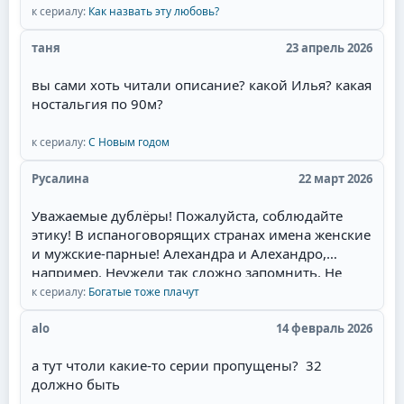
полное соответствие эпохе, великолепные наряды
к сериалу:
Как назвать эту любовь?
актёров и конечно любимая тема в романах и
таня
23 апрель 2026
сериалах- ненависть перерастающая в бешеную
страсть и любовь героев.Начиная уже с идеи
вы сами хоть читали описание? какой Илья? какая
сюжета. у меня даже сложилась мысль, что это
ностальгия по 90м?
экранизация одного из дамских любовных
романов, которые я когда читала запоем и
к сериалу:
С Новым годом
которые мечтала увидеть на экране. Привлек сам
образ главного героя - пират.Отдельный респект
Русалина
22 март 2026
за отсутствие моего "любимейшего" сюжетного
поворота! Это когда злодейка опаивает героя,
Уважаемые дублёры! Пожалуйста, соблюдайте
ложится с ним, и героиня это видит. Потом
этику! В испаноговорящих странах имена женские
злодейка объявляет о беременности, и герой, как
и мужские-парные! Алехандра и Алехандро,
честный человек, женится. Причём он может
например. Неужели так сложно запомнить. Не
противиться, но героиня сама его отпускает к
валите всё в одну кучу! Сантьяга - режет ухо!
к сериалу:
Богатые тоже плачут
другой, мол, ты должен, там ребёнок. При этом
Мужские имена имеют окончание -о, а женские,
она часто сама беременна. И она выходит замуж
соответственно -а.
alo
14 февраль 2026
за давно влюблённого в неё парня, но в постель
потом не пускает, потому что любит главного
а тут чтоли какие-то серии пропущены? 32
героя. Советую всем посмотреть необычную
должно быть
историю любви пирата!