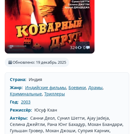
324
0
Обновлено: 19 декабрь 2025
Страна:
Индия
Жанр:
Индийские фильмы
,
Боевики
,
Драмы
,
Криминальные
,
Триллеры
Год:
2003
Режиссёр:
Юсуф Кхан
Актёры:
Санни Деол, Сунил Шетти, Ajay Jadeja,
Селина Джейтли, Рана Юнг Бахадур, Мохан Бхандари,
Гульшан Гровер, Мохан Джоши, Суприя Карник,