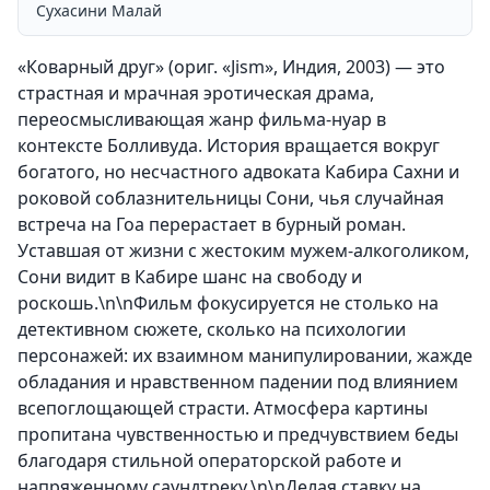
Сухасини Малай
«Коварный друг» (ориг. «Jism», Индия, 2003) — это
страстная и мрачная эротическая драма,
переосмысливающая жанр фильма-нуар в
контексте Болливуда. История вращается вокруг
богатого, но несчастного адвоката Кабира Сахни и
роковой соблазнительницы Сони, чья случайная
встреча на Гоа перерастает в бурный роман.
Уставшая от жизни с жестоким мужем-алкоголиком,
Сони видит в Кабире шанс на свободу и
роскошь.\n\nФильм фокусируется не столько на
детективном сюжете, сколько на психологии
персонажей: их взаимном манипулировании, жажде
обладания и нравственном падении под влиянием
всепоглощающей страсти. Атмосфера картины
пропитана чувственностью и предчувствием беды
благодаря стильной операторской работе и
напряженному саундтреку.\n\nДелая ставку на